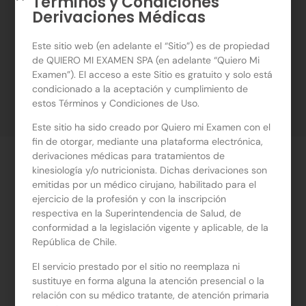
Términos y Condiciones
Derivaciones Médicas
Este sitio web (en adelante el “Sitio”) es de propiedad
de QUIERO MI EXAMEN SPA (en adelante “Quiero Mi
Examen”). El acceso a este Sitio es gratuito y solo está
condicionado a la aceptación y cumplimiento de
estos Términos y Condiciones de Uso.
Compartir
Este sitio ha sido creado por Quiero mi Examen con el
fin de otorgar, mediante una plataforma electrónica,
derivaciones médicas para tratamientos de
kinesiología y/o nutricionista. Dichas derivaciones son
emitidas por un médico cirujano, habilitado para el
ejercicio de la profesión y con la inscripción
Sobre la derivación
respectiva en la Superintendencia de Salud, de
conformidad a la legislación vigente y aplicable, de la
República de Chile.
Derivación médica para Nutricionista de
cualquier
El servicio prestado por el sitio no reemplaza ni
ciudad del país.
sustituye en forma alguna la atención presencial o la
relación con su médico tratante, de atención primaria
Diagnóstico:
Alergia alimentaria