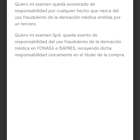
Quiero mi examen queda exonerado de
responsabilidad por cualquier hecho que nazca del
Términos y Condiciones
*
uso fraudulento de la derivación médica emitida por
Link
un tercero.
Quiero mi examen SpA, queda exento de
Acepto los Términos y Condiciones
responsabilidad del uso fraudulento de la derivación
Derivaciones Médicas
médica en FONASA e ISAPRES, recayendo dicha
responsabilidad únicamente en el titular de la compra.
SERVICIOS ADICIONALES:
$
0
ORDEN DE EXAMEN:
$
6.990
TOTAL:
$
0