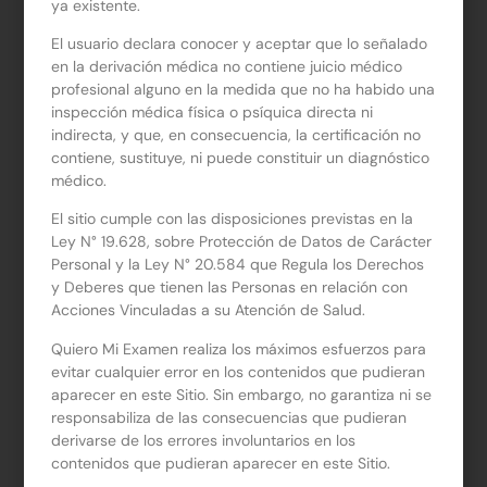
ya existente.
Este documento te permite utilizar la cobertura de tu
El usuario declara conocer y aceptar que lo señalado
ISAPRE o FONASA (tramos B, C y D) para tus consultas
en la derivación médica no contiene juicio médico
nutricionales.
profesional alguno en la medida que no ha habido una
inspección médica física o psíquica directa ni
indirecta, y que, en consecuencia, la certificación no
contiene, sustituye, ni puede constituir un diagnóstico
ORDEN DE EXAMEN
médico.
$
6.990
El sitio cumple con las disposiciones previstas en la
Ley N° 19.628, sobre Protección de Datos de Carácter
*
El precio de la Orden de Examen no incluye la toma de muestra.
Personal y la Ley N° 20.584 que Regula los Derechos
y Deberes que tienen las Personas en relación con
Acciones Vinculadas a su Atención de Salud.
Telemedicina * Sugerido
Quiero Mi Examen realiza los máximos esfuerzos para
Respalda tu derivación con un informe médico.
Realizada la compra, en 24 horas hábiles te
evitar cualquier error en los contenidos que pudieran
contactaremos para agendar tu consulta.
Más info aquí
aparecer en este Sitio. Sin embargo, no garantiza ni se
Agregar Telemedicina ($19.990)
responsabiliza de las consecuencias que pudieran
derivarse de los errores involuntarios en los
$
0
contenidos que pudieran aparecer en este Sitio.