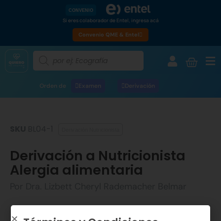
CONVENIO
Si eres colaborador de Entel, ingresa acá
Convenio QME & Entel
Orden de
Examen
Derivación
SKU
BL04-1
Derivación Nutricionista
Derivación a Nutricionista
Alergia alimentaria
Por Dra. Lizbett Cheryl Rademacher Belmar