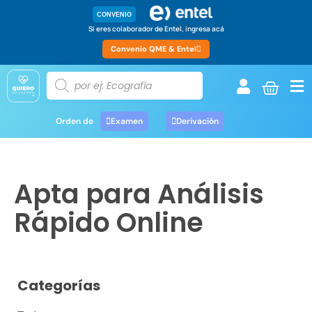
CONVENIO
Si eres colaborador de Entel, ingresa acá
Convenio QME & Entel
Orden de
Examen
Derivación
Apta para Análisis
Rápido Online
Categorías