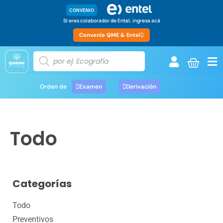
CONVENIO
Si eres colaborador de Entel, ingresa acá
Convenio QME & Entel
Orden de
Examen
Derivación
Todo
Categorías
Todo
Preventivos