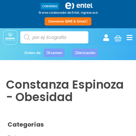
CONVENIO
Si eres colaborador de Entel, ingresa acá
Convenio QME & Entel
Orden de
Examen
Derivación
Constanza Espinoza
- Obesidad
Categorías