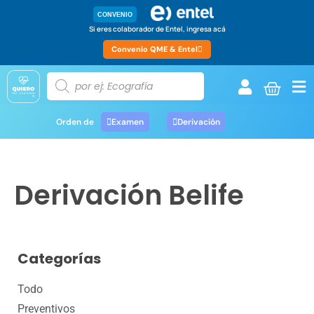
CONVENIO
Si eres colaborador de Entel, ingresa acá
Convenio QME & Entel
Orden de
Examen
Derivación
Derivación Belife
Categorías
Todo
Preventivos