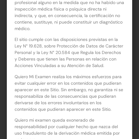
profesional alguno en la medida que no ha habido una
Diagnósticos:
inspección médica física o psíquica directa ni
indirecta, y que, en consecuencia, la certificación no
Sobrepeso
contiene, sustituye, ni puede constituir un diagnóstico
médico.
Obesidad
El sitio cumple con las disposiciones previstas en la
Enfermedad cardiovascular (Hipertensión, Diabetes,
Ley N° 19.628, sobre Protección de Datos de Carácter
Personal y la Ley N° 20.584 que Regula los Derechos
Dislipidemia)
y Deberes que tienen las Personas en relación con
Acciones Vinculadas a su Atención de Salud.
Alergia alimentaria
Quiero Mi Examen realiza los máximos esfuerzos para
Síndrome de Colon Irritable
evitar cualquier error en los contenidos que pudieran
aparecer en este Sitio. Sin embargo, no garantiza ni se
Enfermedad celíaca
responsabiliza de las consecuencias que pudieran
derivarse de los errores involuntarios en los
Este documento te permite utilizar la cobertura de tu
contenidos que pudieran aparecer en este Sitio.
ISAPRE para tus consultas nutricionales.
Quiero mi examen queda exonerado de
responsabilidad por cualquier hecho que nazca del
uso fraudulento de la derivación médica emitida por
ORDEN DE EXAMEN