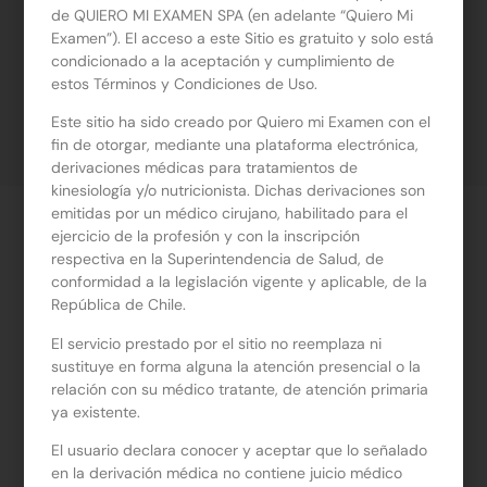
de QUIERO MI EXAMEN SPA (en adelante “Quiero Mi
Examen”). El acceso a este Sitio es gratuito y solo está
condicionado a la aceptación y cumplimiento de
estos Términos y Condiciones de Uso.
Este sitio ha sido creado por Quiero mi Examen con el
Compartir
fin de otorgar, mediante una plataforma electrónica,
derivaciones médicas para tratamientos de
kinesiología y/o nutricionista. Dichas derivaciones son
emitidas por un médico cirujano, habilitado para el
ejercicio de la profesión y con la inscripción
respectiva en la Superintendencia de Salud, de
conformidad a la legislación vigente y aplicable, de la
Sobre la derivación
República de Chile.
El servicio prestado por el sitio no reemplaza ni
Derivaciones médicas para Nutricionistas de
sustituye en forma alguna la atención presencial o la
relación con su médico tratante, de atención primaria
cualquier ciudad del país
.
ya existente.
Pincha sobre el diagnóstico y accede a la derivación
El usuario declara conocer y aceptar que lo señalado
médica que necesitas.
en la derivación médica no contiene juicio médico