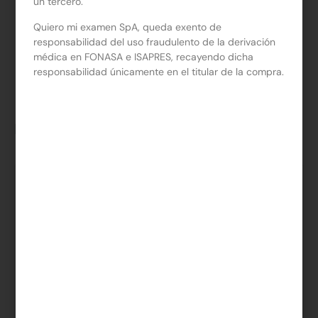
un tercero.
Quiero mi examen SpA, queda exento de
*
El precio de la Orden de Examen no incluye la toma de muestra.
responsabilidad del uso fraudulento de la derivación
médica en FONASA e ISAPRES, recayendo dicha
responsabilidad únicamente en el titular de la compra.
Especialistas
Orden de Examen
Dra. Lizbett Cheryl Rademacher Belmar
Médico Cirujano. 2003