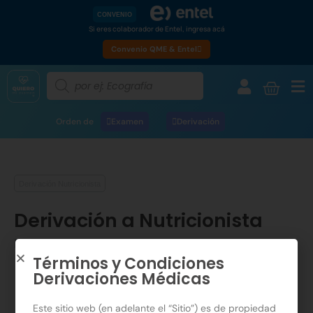
CONVENIO
Si eres colaborador de Entel, ingresa acá
Convenio QME & Entel
Orden de
Examen
Derivación
Derivación Nutricionista
Derivación a Nutricionista
Por Dra. Lizbett Cheryl Rademacher Belmar
Términos y Condiciones
Derivaciones Médicas
Este sitio web (en adelante el “Sitio”) es de propiedad