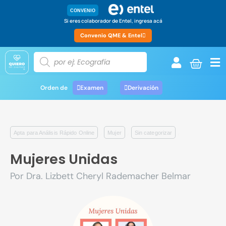
CONVENIO
Si eres colaborador de Entel, ingresa acá
Convenio QME & Entel
Orden de
Examen
Derivación
,
,
,
Apta para Análisis Rápido Online
Mujer
Sin categorizar
Mujeres Unidas
Por Dra. Lizbett Cheryl Rademacher Belmar