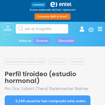
CONVENIO
Si eres colaborador de Entel, ingresa acá
Convenio QME & Entel
Orden de
Examen
Derivación
,
,
,
Apta para Análisis Rápido Online
Clini nuevo 2
Detección
Perfil tiroideo (estudio
hormonal)
Por Dra. Lizbett Cheryl Rademacher Belmar
3.248 usuarios han comprado esta orden